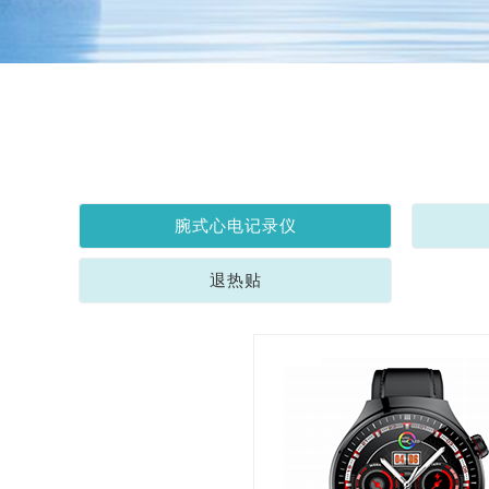
腕式心电记录仪
退热贴