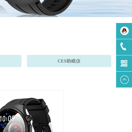
刘先生
CES助眠仪
400-
0263-618